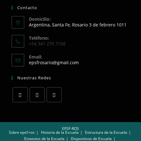
Contacto
Domicilio:
Argentina, Santa Fe, Rosario 3 de febrero 1011
Teléfono:
+54 341 276 7168
Email:
Opens
epsfrosario@gmail.com
in
your
Nuestras Redes
application
Opens
Opens
Opens
in
in
in
a
a
a
EPSF-ROS
new
new
new
Sobre epsf-ros
Historia de la Escuela
Estructura de la Escuela
tab
tab
tab
Estatutos de la Escuela
Dispositivos de Escuela