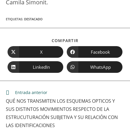
Camila Simonit.
ETIQUETAS
:
DESTACADO
SHARE
COMPARTIR
THIS
CONTENT
X
Facebook
Opens
Opens
in
in
a
a
new
new
LinkedIn
WhatsApp
Opens
Opens
window
window
in
in
a
a
new
new
window
window
Leer
Entrada anterior
más
QUÉ NOS TRANSMITEN LOS ESQUEMAS OPTICOS Y
artículos
SUS DISTINTOS MOVIMIENTOS RESPECTO DE LA
ESTRUCUTURACIÓN SUBJETIVA Y SU RELACIÓN CON
LAS IDENTIFICACIONES