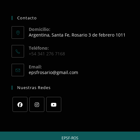
Contacto
Domicilio:
Argentina, Santa Fe, Rosario 3 de febrero 1011
Teléfono:
+54 341 276 7168
Email:
Opens
epsfrosario@gmail.com
in
your
Nuestras Redes
application
Opens
Opens
Opens
in
in
in
a
a
a
EPSF-ROS
new
new
new