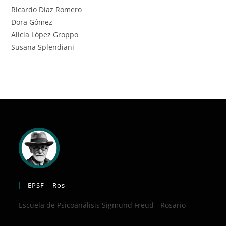
Ricardo Díaz Romero
Dora Gómez
Alicia López Groppo
Susana Splendiani
EPSF – Ros
Escuela de Psicoanálisis Sigmund Freud - Rosario